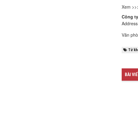
Xem >>
Công ty
Address
Văn phò
Từ kh
BÀI VI