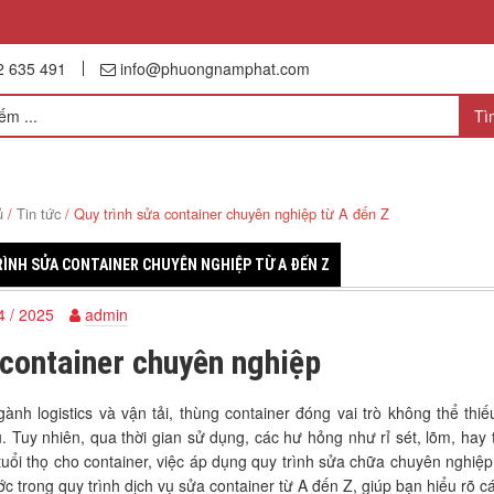
2 635 491
info@phuongnamphat.com
DV SỬA CONTAINER
DV ĐÓNG RÚT, LƯU CONTAINER
ủ
/
Tin tức
/ Quy trình sửa container chuyên nghiệp từ A đến Z
ÌNH SỬA CONTAINER CHUYÊN NGHIỆP TỪ A ĐẾN Z
4 / 2025
admin
container chuyên nghiệp
ành logistics và vận tải, thùng container đóng vai trò không thể th
. Tuy nhiên, qua thời gian sử dụng, các hư hỏng như rỉ sét, lõm, hay
tuổi thọ cho container, việc áp dụng quy trình sửa chữa chuyên nghiệp 
c trong quy trình dịch vụ sửa container từ A đến Z, giúp bạn hiểu rõ 