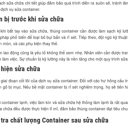
ch sửa chữa chi tiết giúp đảm bảo quá trình diễn ra suôn sẻ, tránh lãn
dịch vụ sửa container.
 bị trước khi sửa chữa
 khi bắt tay vào sửa chữa, thùng container cần được làm sạch kỹ l
háp phổ biến để loại bỏ bụi bẩn và rỉ sét. Tiếp theo, đội ngũ kỹ thu
 mòn, và các phụ kiện thay thế.
n lao động cũng là yếu tố không thể xem nhẹ. Nhân viên cần được trang
h làm việc. Sự chuẩn bị kỹ lưỡng này là nền tảng cho một quy trình sử
 hiện sửa chữa
 giai đoạn cốt lõi của dịch vụ sửa container. Đối với các hư hỏng cấu t
 gỗ bị mục. Nếu bề mặt container bị rỉ sét nghiêm trọng, họ sẽ tiến 
i container lạnh, việc làm kín và sửa chữa hệ thống làm lạnh là rất 
 chữa đều được thực hiện tỉ mỉ, đảm bảo thùng container đạt tiêu chu
tra chất lượng Container sau sửa chữa