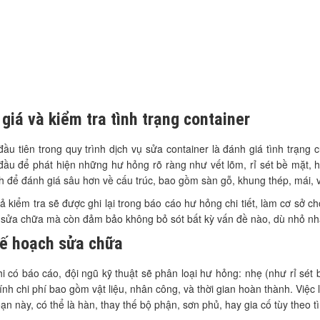
giá và kiểm tra tình trạng container
ầu tiên trong quy trình dịch vụ sửa container là đánh giá tình trạng
đầu để phát hiện những hư hỏng rõ ràng như vết lõm, rỉ sét bề mặt, 
h để đánh giá sâu hơn về cấu trúc, bao gồm sàn gỗ, khung thép, mái, v
ả kiểm tra sẽ được ghi lại trong báo cáo hư hỏng chi tiết, làm cơ sở c
 sửa chữa mà còn đảm bảo không bỏ sót bất kỳ vấn đề nào, dù nhỏ nh
kế hoạch sửa chữa
i có báo cáo, đội ngũ kỹ thuật sẽ phân loại hư hỏng: nhẹ (như rỉ sét
ính chi phí bao gồm vật liệu, nhân công, và thời gian hoàn thành. Vi
oạn này, có thể là hàn, thay thế bộ phận, sơn phủ, hay gia cố tùy theo t