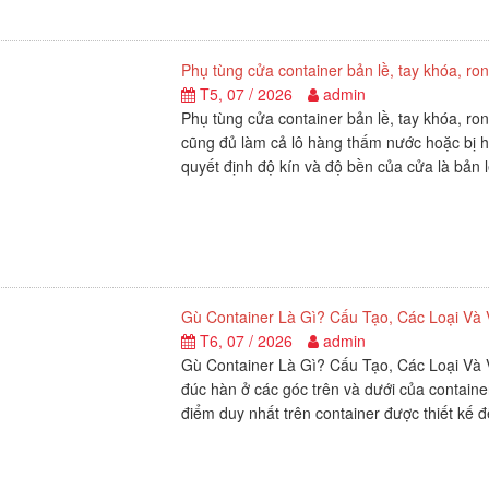
Phụ tùng cửa container bản lề, tay khóa, r
T5, 07 / 2026
admin
Phụ tùng cửa container bản lề, tay khóa, ro
cũng đủ làm cả lô hàng thấm nước hoặc bị h
quyết định độ kín và độ bền của cửa là bản l
Gù Container Là Gì? Cấu Tạo, Các Loại Và V
T6, 07 / 2026
admin
Gù Container Là Gì? Cấu Tạo, Các Loại Và Va
đúc hàn ở các góc trên và dưới của container
điểm duy nhất trên container được thiết kế đ
Dịch vụ sửa chữa container quy trình, hạng 
T5, 07 / 2026
admin
Sửa chữa container là quá trình khắc phục 
chúng trở về tình trạng an toàn, đúng chuẩn
hỏng, vị trí, loại container (khô hay lạnh), v
Phụ tùng container xuống cấp đe dọa an to
T7, 07 / 2026
admin