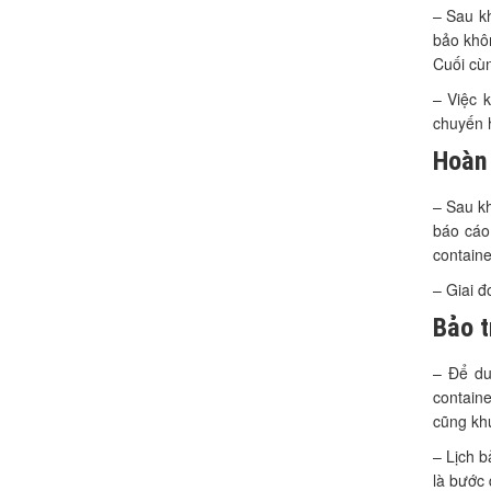
– Sau kh
bảo khôn
Cuối cùn
– Việc 
chuyến h
Hoàn 
– Sau kh
báo cáo
containe
– Giai đ
Bảo t
– Để duy
containe
cũng khu
– Lịch b
là bước 