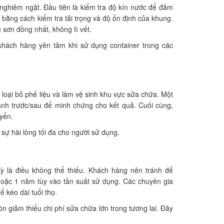
g nghiêm ngặt. Đầu tiên là kiểm tra độ kín nước để đảm
 bằng cách kiểm tra tải trọng và độ ổn định của khung.
sơn đồng nhất, không tì vết.
hách hàng yên tâm khi sử dụng container trong các
 loại bỏ phế liệu và làm vệ sinh khu vực sửa chữa. Một
 ảnh trước/sau để minh chứng cho kết quả. Cuối cùng,
yển.
 sự hài lòng tối đa cho người sử dụng.
h kỳ là điều không thể thiếu. Khách hàng nên tránh để
 hoặc 1 năm tùy vào tần suất sử dụng. Các chuyên gia
kéo dài tuổi thọ.
n giảm thiểu chi phí sửa chữa lớn trong tương lai. Đây