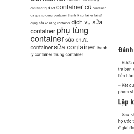
bán container cũ
bán container
bán thanh
bán container thanh lý
lý container
cong cu
container
container bán thanh lý
container cũ
container bị rỉ sét
container
Đánh 
da qua su dung
container thanh lý
container tái sử
dịch vụ sửa
dụng
cẩu xe nâng container
phụ tùng
– Bước đ
container
tra ban 
container
sửa chữa
tiến hàn
sửa container
container
thanh
– Kết qu
lý container
thùng container
phạm vi
Lập 
– Sau kh
họ ước t
ở giai đ