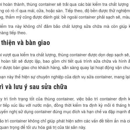
i hoàn thành, thùng container sẽ trải qua các bài kiểm tra chất lượn
g có rò rỉ qua mái, cửa, hoặc sàn. Tiếp theo, độ bền được thử nghiệm
g, thẩm mỹ cũng được đánh giá: bề ngoài container phải sạch sẽ, màu 
kiểm tra này không chỉ đảm bảo chất lượng sửa chữa mà còn giúp k
àng tiếp theo.
thiện và bàn giao
i vượt qua kiểm tra chất lượng, thùng container được dọn dẹp sạch sẽ,
 hoàn tất sẽ được lập, bao gồm chi tiết quá trình sửa chữa và hình
r được bàn giao cho khách hàng, sẵn sàng quay lại hoạt động vận chu
oạn này thể hiện sự chuyên nghiệp của dịch vụ sửa container, mang lại
rì và lưu ý sau sửa chữa
 trì tình trạng tốt của thùng container, việc bảo trì container địn
r tiếp xúc lâu với nước mặn, đồng thời kiểm tra định kỳ mỗi 6 tháng
yến nghị sử dụng container đúng mục đích và hạn chế va đập mạnh để 
ảo trì container không chỉ giúp phát hiện sớm các vấn đề tiềm ẩn mà cò
quan trọng để tối ưu hóa giá trị của tài sản này.