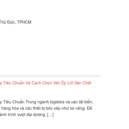
P.Thủ Đức, TPHCM
ày Tiêu Chuẩn Và Cách Chọn Ván Ép Lót Sàn Chất
 Tiêu Chuẩn Trong ngành logistics và vận tải biển,
từ hàng hóa và các thiết bị bốc xếp như xe nâng. Để
ành trình vượt đại dương, […]