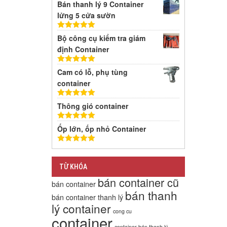
Bán thanh lý 9 Container
lửng 5 cửa sườn
5
trên 5
Bộ công cụ kiểm tra giám
định Container
5
trên 5
Cam có lỗ, phụ tùng
container
5
trên 5
Thông gió container
5
trên 5
Ốp lớn, ốp nhỏ Container
5
trên 5
TỪ KHÓA