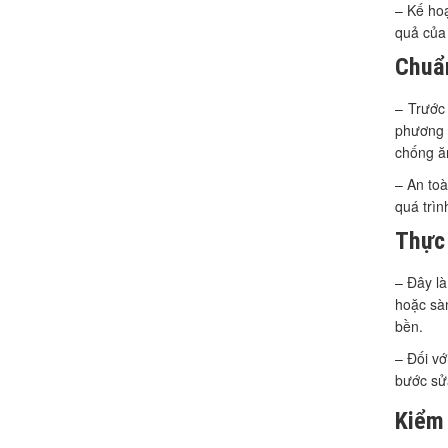
– Kế hoạ
quả của 
Chuẩn
– Trước
phương p
chống ăn
– An toà
quá trìn
Thực
– Đây là
hoặc sàn
bền.
– Đối vớ
bước sửa
Kiểm 