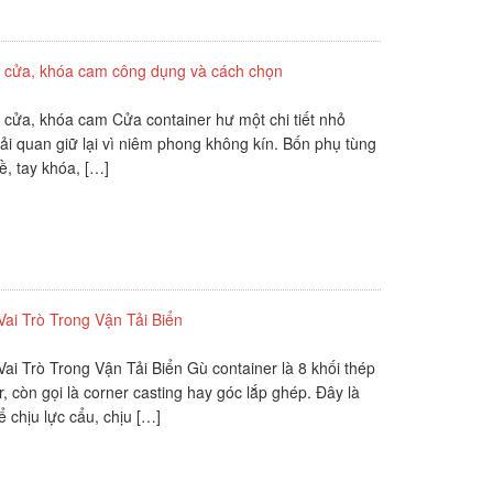
on cửa, khóa cam công dụng và cách chọn
n cửa, khóa cam Cửa container hư một chi tiết nhỏ
ải quan giữ lại vì niêm phong không kín. Bốn phụ tùng
ề, tay khóa, […]
ai Trò Trong Vận Tải Biển
i Trò Trong Vận Tải Biển Gù container là 8 khối thép
, còn gọi là corner casting hay góc lắp ghép. Đây là
ể chịu lực cẩu, chịu […]
mục và cách tính báo giá
các hư hỏng và xuống cấp của thùng container để đưa
 vận chuyển. Chi phí sửa chữa phụ thuộc vào loại hư
à đơn vị thực hiện. Theo tiêu chuẩn […]
àn hàng hóa như thế nào?