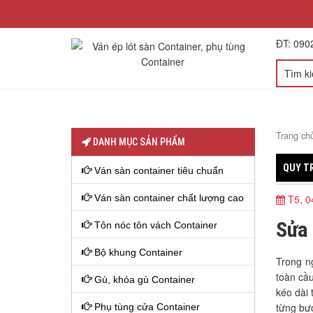
ĐT: 090
TRANG CHỦ
GIỚI THIỆU
SẢN PHẨM
Trang ch
DANH MỤC SẢN PHẨM
QUY TR
Ván sàn container tiêu chuẩn
Ván sàn container chất lượng cao
T5, 0
Sửa 
Tôn nóc tôn vách Container
Bộ khung Container
Trong ng
toàn cầu
Gù, khóa gù Container
kéo dài 
từng bướ
Phụ tùng cửa Container