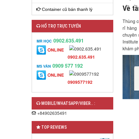
Về tầ
Container cũ bán thanh lý
Thùng co
HỔ TRỢ TRỰC TUYẾN
rỉ hàng
chuyên 
0902.635.491
MR HỌC
Institut
khám ph
0902.635.491
0909 577 192
MS VÂN
0909577192
MOBILE/WHATSAPP/VIBER.. :
+84902635491
TOP REVIEWS