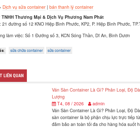
>
Dịch vụ sửa container
|
bán thanh lý container
 TNHH Thương Mại & Dịch Vụ Phương Nam Phát
: 21 đường số 12 KNO Hiệp Bình Phước, KP2, P. Hiệp Bình Phước, T
ng làm việc: Số 1 Đướng số 3, KCN Sóng Thần, Dĩ An, Bình Dươn
sửa chữa container
sửa container
óa:
ẾT LIÊN QUAN
Ván Sàn Container Là Gì? Phân Loại, Độ D
Lượng
T4, 08 / 2026
admin
Ván Sàn Container Là Gì? Phân Loại, Độ Dày
sàn container là bộ phận chịu lực trực tiếp 
đảm bảo an toàn tối đa cho hàng hóa suốt h