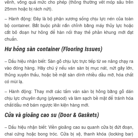
vênh, võng quá mức cho phép (thông thường vết móp sâu trên
25mm hoặc bị rách nứt).
– Hành động: Đây là bộ phận xương sống chịu lực nén của toàn
bộ container. Bắt buộc phải nắn chỉnh bằng máy thủy lực hoặc
cắt bỏ đoạn hư hỏng để hàn nối thay thế phần khung mới đạt
chuẩn.
Hư hỏng sàn container (Flooring Issues)
– Dấu hiệu nhận biết: Sàn gỗ chịu lực trực tiếp từ xe nâng chạy ra
vào đóng hàng. Hãy chú ý nếu ván sàn bị mục nát, nứt gãy lớn,
thủng xuyên thấu, hoặc bề mặt sàn dính nhiều dầu mỡ, hóa chất
có mùi lạ.
– Hành động: Thay mới các tấm ván sàn bị hỏng bằng gỗ dán
chịu lực chuyên dụng (plywood) và làm sạch bề mặt để tránh hóa
chất/dầu mỡ bám ngược lên kiện hàng mới.
Cửa và gioăng cao su (Door & Gaskets)
– Dấu hiệu nhận biết: Viền gioăng cao su quanh cửa bị đứt đoạn,
chai cứng hoặc bong tróc. Cửa bị xệ, thanh khóa (locking bar)