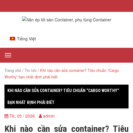
Tiếng Việt
Toggle
navigation
Trang chủ
/
Tin tức
/ Khi nào cần sửa container? Tiêu chuẩn “Cargo
Worthy” bạn nhất định phải biết
KHI NÀO CẦN SỬA CONTAINER? TIÊU CHUẨN “CARGO WORTHY”
BẠN NHẤT ĐỊNH PHẢI BIẾT
T6, 05 / 2026
admin
Khi nào cần sửa container? Tiêu