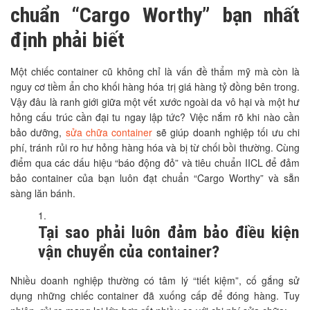
chuẩn “Cargo Worthy” bạn nhất
định phải biết
Một chiếc container cũ không chỉ là vấn đề thẩm mỹ mà còn là
nguy cơ tiềm ẩn cho khối hàng hóa trị giá hàng tỷ đồng bên trong.
Vậy đâu là ranh giới giữa một vết xước ngoài da vô hại và một hư
hỏng cấu trúc cần đại tu ngay lập tức? Việc nắm rõ khi nào cần
bảo dưỡng,
sửa chữa container
sẽ giúp doanh nghiệp tối ưu chi
phí, tránh rủi ro hư hỏng hàng hóa và bị từ chối bồi thường. Cùng
điểm qua các dấu hiệu “báo động đỏ” và tiêu chuẩn IICL để đảm
bảo container của bạn luôn đạt chuẩn “Cargo Worthy” và sẵn
sàng lăn bánh.
Tại sao phải luôn đảm bảo điều kiện
vận chuyển của container?
Nhiều doanh nghiệp thường có tâm lý “tiết kiệm”, cố gắng sử
dụng những chiếc container đã xuống cấp để đóng hàng. Tuy