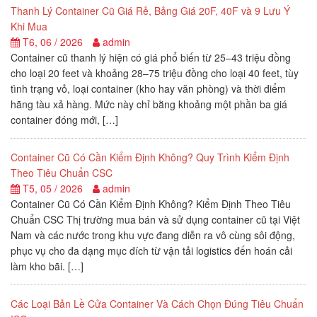
Thanh Lý Container Cũ Giá Rẻ, Bảng Giá 20F, 40F và 9 Lưu Ý
Khi Mua
T6, 06 / 2026
admin
Container cũ thanh lý hiện có giá phổ biến từ 25–43 triệu đồng
cho loại 20 feet và khoảng 28–75 triệu đồng cho loại 40 feet, tùy
tình trạng vỏ, loại container (kho hay văn phòng) và thời điểm
hãng tàu xả hàng. Mức này chỉ bằng khoảng một phần ba giá
container đóng mới, […]
Container Cũ Có Cần Kiểm Định Không? Quy Trình Kiểm Định
Theo Tiêu Chuẩn CSC
T5, 05 / 2026
admin
Container Cũ Có Cần Kiểm Định Không? Kiểm Định Theo Tiêu
Chuẩn CSC Thị trường mua bán và sử dụng container cũ tại Việt
Nam và các nước trong khu vực đang diễn ra vô cùng sôi động,
phục vụ cho đa dạng mục đích từ vận tải logistics đến hoán cải
làm kho bãi. […]
Các Loại Bản Lề Cửa Container Và Cách Chọn Đúng Tiêu Chuẩn