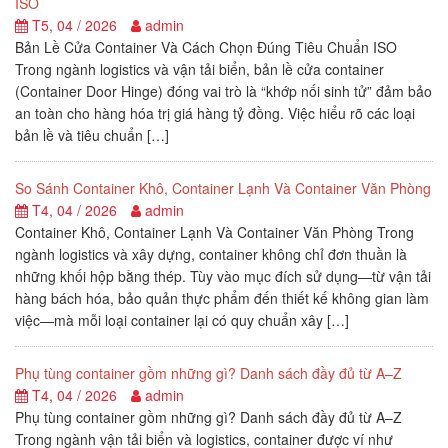
ISO
T5, 04 / 2026
admin
Bản Lề Cửa Container Và Cách Chọn Đúng Tiêu Chuẩn ISO
Trong ngành logistics và vận tải biển, bản lề cửa container
(Container Door Hinge) đóng vai trò là “khớp nối sinh tử” đảm bảo
an toàn cho hàng hóa trị giá hàng tỷ đồng. Việc hiểu rõ các loại
bản lề và tiêu chuẩn […]
So Sánh Container Khô, Container Lạnh Và Container Văn Phòng
T4, 04 / 2026
admin
Container Khô, Container Lạnh Và Container Văn Phòng Trong
ngành logistics và xây dựng, container không chỉ đơn thuần là
những khối hộp bằng thép. Tùy vào mục đích sử dụng—từ vận tải
hàng bách hóa, bảo quản thực phẩm đến thiết kế không gian làm
việc—mà mỗi loại container lại có quy chuẩn xây […]
Phụ tùng container gồm những gì? Danh sách đầy đủ từ A–Z
T4, 04 / 2026
admin
Phụ tùng container gồm những gì? Danh sách đầy đủ từ A–Z
Trong ngành vận tải biển và logistics, container được ví như