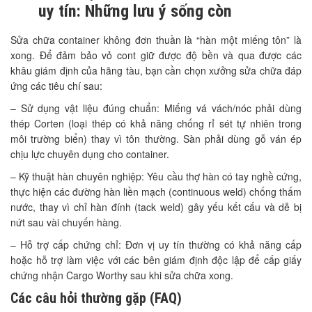
uy tín: Những lưu ý sống còn
Sửa chữa container không đơn thuần là “hàn một miếng tôn” là
xong. Để đảm bảo vỏ cont giữ được độ bền và qua được các
khâu giám định của hãng tàu, bạn cần chọn xưởng sửa chữa đáp
ứng các tiêu chí sau:
– Sử dụng vật liệu đúng chuẩn: Miếng vá vách/nóc phải dùng
thép Corten (loại thép có khả năng chống rỉ sét tự nhiên trong
môi trường biển) thay vì tôn thường. Sàn phải dùng gỗ ván ép
chịu lực chuyên dụng cho container.
– Kỹ thuật hàn chuyên nghiệp: Yêu cầu thợ hàn có tay nghề cứng,
thực hiện các đường hàn liền mạch (continuous weld) chống thấm
nước, thay vì chỉ hàn đính (tack weld) gây yếu kết cấu và dễ bị
nứt sau vài chuyến hàng.
– Hỗ trợ cấp chứng chỉ: Đơn vị uy tín thường có khả năng cấp
hoặc hỗ trợ làm việc với các bên giám định độc lập để cấp giấy
chứng nhận Cargo Worthy sau khi sửa chữa xong.
Các câu hỏi thường gặp (FAQ)