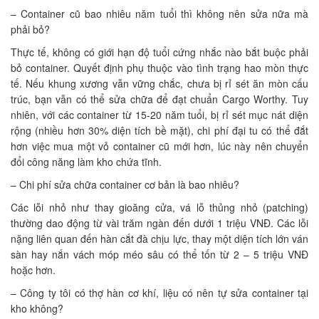
– Container cũ bao nhiêu năm tuổi thì không nên sửa nữa mà
phải bỏ?
Thực tế, không có giới hạn độ tuổi cứng nhắc nào bắt buộc phải
bỏ container. Quyết định phụ thuộc vào tình trạng hao mòn thực
tế. Nếu khung xương vẫn vững chắc, chưa bị rỉ sét ăn mòn cấu
trúc, bạn vẫn có thể sửa chữa để đạt chuẩn Cargo Worthy. Tuy
nhiên, với các container từ 15-20 năm tuổi, bị rỉ sét mục nát diện
rộng (nhiều hơn 30% diện tích bề mặt), chi phí đại tu có thể đắt
hơn việc mua một vỏ container cũ mới hơn, lúc này nên chuyển
đổi công năng làm kho chứa tĩnh.
– Chi phí sửa chữa container cơ bản là bao nhiêu?
Các lỗi nhỏ như thay gioăng cửa, vá lỗ thủng nhỏ (patching)
thường dao động từ vài trăm ngàn đến dưới 1 triệu VNĐ. Các lỗi
nặng liên quan đến hàn cắt đà chịu lực, thay một diện tích lớn ván
sàn hay nắn vách móp méo sâu có thể tốn từ 2 – 5 triệu VNĐ
hoặc hơn.
– Công ty tôi có thợ hàn cơ khí, liệu có nên tự sửa container tại
kho không?