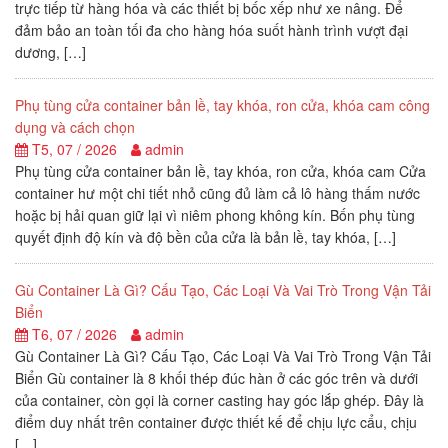
trực tiếp từ hàng hóa và các thiết bị bốc xếp như xe nâng. Để
đảm bảo an toàn tối đa cho hàng hóa suốt hành trình vượt đại
dương, […]
Phụ tùng cửa container bản lề, tay khóa, ron cửa, khóa cam công
dụng và cách chọn
T5, 07 / 2026
admin
Phụ tùng cửa container bản lề, tay khóa, ron cửa, khóa cam Cửa
container hư một chi tiết nhỏ cũng đủ làm cả lô hàng thấm nước
hoặc bị hải quan giữ lại vì niêm phong không kín. Bốn phụ tùng
quyết định độ kín và độ bền của cửa là bản lề, tay khóa, […]
Gù Container Là Gì? Cấu Tạo, Các Loại Và Vai Trò Trong Vận Tải
Biển
T6, 07 / 2026
admin
Gù Container Là Gì? Cấu Tạo, Các Loại Và Vai Trò Trong Vận Tải
Biển Gù container là 8 khối thép đúc hàn ở các góc trên và dưới
của container, còn gọi là corner casting hay góc lắp ghép. Đây là
điểm duy nhất trên container được thiết kế để chịu lực cẩu, chịu
[…]