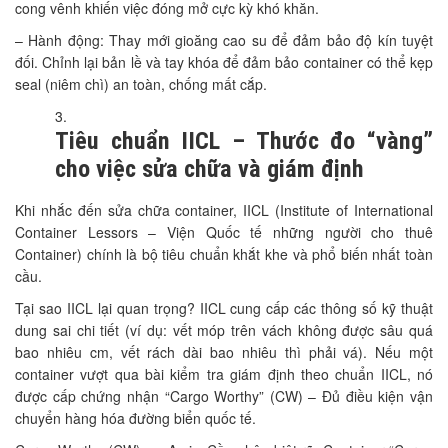
cong vênh khiến việc đóng mở cực kỳ khó khăn.
– Hành động: Thay mới gioăng cao su để đảm bảo độ kín tuyệt
đối. Chỉnh lại bản lề và tay khóa để đảm bảo container có thể kẹp
seal (niêm chì) an toàn, chống mất cắp.
Tiêu chuẩn IICL – Thước đo “vàng”
cho việc sửa chữa và giám định
Khi nhắc đến sửa chữa container, IICL (Institute of International
Container Lessors – Viện Quốc tế những người cho thuê
Container) chính là bộ tiêu chuẩn khắt khe và phổ biến nhất toàn
cầu.
Tại sao IICL lại quan trọng? IICL cung cấp các thông số kỹ thuật
dung sai chi tiết (ví dụ: vết móp trên vách không được sâu quá
bao nhiêu cm, vết rách dài bao nhiêu thì phải vá). Nếu một
container vượt qua bài kiểm tra giám định theo chuẩn IICL, nó
được cấp chứng nhận “Cargo Worthy” (CW) – Đủ điều kiện vận
chuyển hàng hóa đường biển quốc tế.