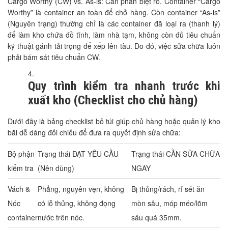
Cargo Worthy (CW) vs. As-is: Cần phân biệt rõ. Container “Cargo
Worthy” là container an toàn để chở hàng. Còn container “As-is”
(Nguyên trạng) thường chỉ là các container đã loại ra (thanh lý)
để làm kho chứa đồ tĩnh, làm nhà tạm, không còn đủ tiêu chuẩn
kỹ thuật gánh tải trọng để xếp lên tàu. Do đó, việc sửa chữa luôn
phải bám sát tiêu chuẩn CW.
Quy trình kiểm tra nhanh trước khi
xuất kho (Checklist cho chủ hàng)
Dưới đây là bảng checklist bỏ túi giúp chủ hàng hoặc quản lý kho
bãi dễ dàng đối chiếu để đưa ra quyết định sửa chữa:
Bộ phận
Trạng thái ĐẠT YÊU CẦU
Trạng thái CẦN SỬA CHỮA
kiểm tra
(Nên dùng)
NGAY
Vách &
Phẳng, nguyên vẹn, không
Bị thủng/rách, rỉ sét ăn
Nóc
có lỗ thủng, không đọng
mòn sâu, móp méo/lõm
container
nước trên nóc.
sâu quá 35mm.