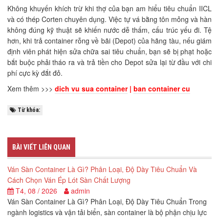
Không khuyến khích trừ khi thợ của bạn am hiểu tiêu chuẩn IICL
và có thép Corten chuyên dụng. Việc tự vá bằng tôn mỏng và hàn
không đúng kỹ thuật sẽ khiến nước dễ thấm, cấu trúc yếu đi. Tệ
hơn, khi trả container rỗng về bãi (Depot) của hãng tàu, nếu giám
định viên phát hiện sửa chữa sai tiêu chuẩn, bạn sẽ bị phạt hoặc
bắt buộc phải tháo ra và trả tiền cho Depot sửa lại từ đầu với chi
phí cực kỳ đắt đỏ.
Xem thêm >>>
dich vu sua container
|
ban container cu
Từ khóa:
BÀI VIẾT LIÊN QUAN
Ván Sàn Container Là Gì? Phân Loại, Độ Dày Tiêu Chuẩn Và
Cách Chọn Ván Ép Lót Sàn Chất Lượng
T4, 08 / 2026
admin
Ván Sàn Container Là Gì? Phân Loại, Độ Dày Tiêu Chuẩn Trong
ngành logistics và vận tải biển, sàn container là bộ phận chịu lực