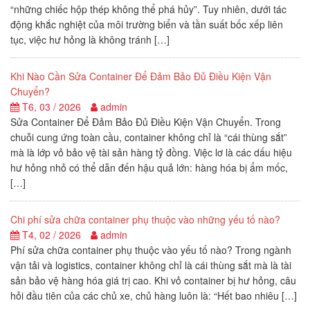
“những chiếc hộp thép không thể phá hủy”. Tuy nhiên, dưới tác
động khắc nghiệt của môi trường biển và tần suất bốc xếp liên
tục, việc hư hỏng là không tránh […]
Khi Nào Cần Sửa Container Để Đảm Bảo Đủ Điều Kiện Vận
Chuyển?
T6, 03 / 2026
admin
Sửa Container Để Đảm Bảo Đủ Điều Kiện Vận Chuyển. Trong
chuỗi cung ứng toàn cầu, container không chỉ là “cái thùng sắt”
mà là lớp vỏ bảo vệ tài sản hàng tỷ đồng. Việc lơ là các dấu hiệu
hư hỏng nhỏ có thể dẫn đến hậu quả lớn: hàng hóa bị ẩm mốc,
[…]
Chi phí sửa chữa container phụ thuộc vào những yếu tố nào?
T4, 02 / 2026
admin
Phí sửa chữa container phụ thuộc vào yếu tố nào? Trong ngành
vận tải và logistics, container không chỉ là cái thùng sắt mà là tài
sản bảo vệ hàng hóa giá trị cao. Khi vỏ container bị hư hỏng, câu
hỏi đầu tiên của các chủ xe, chủ hàng luôn là: “Hết bao nhiêu […]