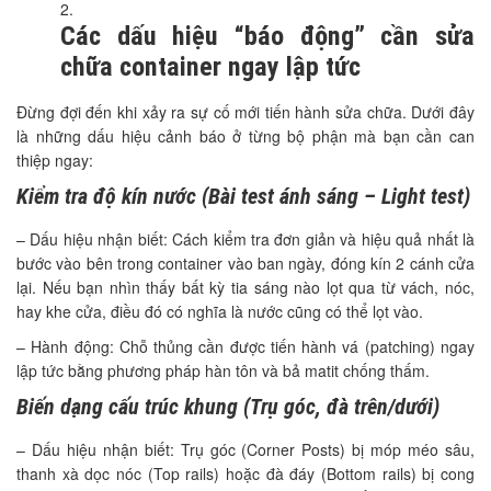
Các dấu hiệu “báo động” cần sửa
chữa container ngay lập tức
Đừng đợi đến khi xảy ra sự cố mới tiến hành sửa chữa. Dưới đây
là những dấu hiệu cảnh báo ở từng bộ phận mà bạn cần can
thiệp ngay:
Kiểm tra độ kín nước (Bài test ánh sáng – Light test)
– Dấu hiệu nhận biết: Cách kiểm tra đơn giản và hiệu quả nhất là
bước vào bên trong container vào ban ngày, đóng kín 2 cánh cửa
lại. Nếu bạn nhìn thấy bất kỳ tia sáng nào lọt qua từ vách, nóc,
hay khe cửa, điều đó có nghĩa là nước cũng có thể lọt vào.
– Hành động: Chỗ thủng cần được tiến hành vá (patching) ngay
lập tức bằng phương pháp hàn tôn và bả matit chống thấm.
Biến dạng cấu trúc khung (Trụ góc, đà trên/dưới)
– Dấu hiệu nhận biết: Trụ góc (Corner Posts) bị móp méo sâu,
thanh xà dọc nóc (Top rails) hoặc đà đáy (Bottom rails) bị cong