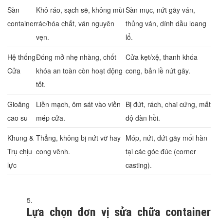
Sàn
Khô ráo, sạch sẽ, không mùi
Sàn mục, nứt gãy ván,
container
rác/hóa chất, ván nguyên
thủng ván, dính dầu loang
vẹn.
lổ.
Hệ thống
Đóng mở nhẹ nhàng, chốt
Cửa kẹt/xệ, thanh khóa
Cửa
khóa an toàn còn hoạt động
cong, bản lề nứt gãy.
tốt.
Gioăng
Liền mạch, ôm sát vào viền
Bị đứt, rách, chai cứng, mất
cao su
mép cửa.
độ đàn hồi.
Khung &
Thẳng, không bị nứt vỡ hay
Móp, nứt, đứt gãy mối hàn
Trụ chịu
cong vênh.
tại các góc đúc (corner
lực
casting).
Lựa chọn đơn vị sửa chữa container