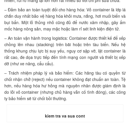
nhiên, rủi ro mang lại lớn hơn rất nhiều so với chi phí sửa chữa:
– Đảm bảo an toàn tuyệt đối cho hàng hóa: Vỏ container là lớp lá
chắn duy nhất bảo vệ hàng hóa khỏi mưa, nắng, hơi muối biển và
bụi bẩn. Một lỗ thủng nhỏ cũng đủ để nước xâm nhập, gây ẩm
mốc hàng nông sản, may mặc hoặc làm rỉ sét linh kiện điện tử.
– An toàn vận hành trong logistics: Container được thiết kế để xếp
chồng lên nhau (stacking) trên bãi hoặc trên tàu biển. Nếu hệ
thống khung chịu lực bị suy yếu, nguy cơ sập vỡ, lật container là
rất cao, đe dọa trực tiếp đến tính mạng con người và thiết bị xếp
dỡ (như xe nâng, cẩu cẩu).
– Trách nhiệm pháp lý và bảo hiểm: Các hãng tàu có quyền từ
chối nhận chở (reject) nếu container không đạt chuẩn an toàn. Tệ
hơn, nếu hàng hóa hư hỏng mà nguyên nhân được giám định là
do lỗi vỏ container (nhưng chủ hàng vẫn cố tình đóng), các công
ty bảo hiểm sẽ từ chối bồi thường.
kiem tra va sua cont