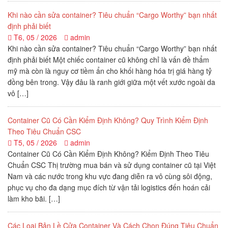
Khi nào cần sửa container? Tiêu chuẩn “Cargo Worthy” bạn nhất
định phải biết
T6, 05 / 2026
admin
Khi nào cần sửa container? Tiêu chuẩn “Cargo Worthy” bạn nhất
định phải biết Một chiếc container cũ không chỉ là vấn đề thẩm
mỹ mà còn là nguy cơ tiềm ẩn cho khối hàng hóa trị giá hàng tỷ
đồng bên trong. Vậy đâu là ranh giới giữa một vết xước ngoài da
vô […]
Container Cũ Có Cần Kiểm Định Không? Quy Trình Kiểm Định
Theo Tiêu Chuẩn CSC
T5, 05 / 2026
admin
Container Cũ Có Cần Kiểm Định Không? Kiểm Định Theo Tiêu
Chuẩn CSC Thị trường mua bán và sử dụng container cũ tại Việt
Nam và các nước trong khu vực đang diễn ra vô cùng sôi động,
phục vụ cho đa dạng mục đích từ vận tải logistics đến hoán cải
làm kho bãi. […]
Các Loại Bản Lề Cửa Container Và Cách Chọn Đúng Tiêu Chuẩn