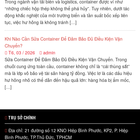
Trong ngành vận tải biển và logistics, container được ví như
“những chiếc hộp thép không thể phá hủy”. Tuy nhiên, dưới tác
động khắc nghiệt của môi trường biển và tần suất bốc xếp liên
tục, việc hư hỏng là không tránh […]
Khi Nào Cần Sửa Container Để Đảm Bảo Đủ Điều Kiện Vận
Chuyển?
T6, 03 / 2026
admin
Sửa Container Để Đảm Bảo Đủ Điều Kiện Vận Chuyển. Trong
chuỗi cung ứng toàn cầu, container không chỉ là “cái thùng sắt”
mà là lớp vỏ bảo vệ tài sản hàng tỷ đồng. Việc lơ là các dấu hiệu
hư hỏng nhỏ có thể dẫn đến hậu quả lớn: hàng hóa bị ẩm mốc,
[…]
TRỤ SỞ CHÍNH
Địa chỉ: 21 đường số 12 KNO Hiệp Bình Phước, KP2, P. Hiệp
Bình Phước, TP.Thủ Đức, TPHCM