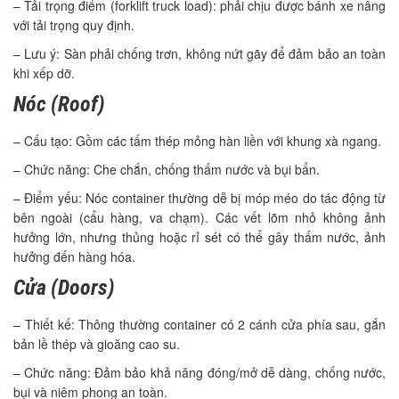
– Tải trọng điểm (forklift truck load): phải chịu được bánh xe nâng
với tải trọng quy định.
– Lưu ý: Sàn phải chống trơn, không nứt gãy để đảm bảo an toàn
khi xếp dỡ.
Nóc (Roof)
– Cấu tạo: Gồm các tấm thép mỏng hàn liền với khung xà ngang.
– Chức năng: Che chắn, chống thấm nước và bụi bẩn.
– Điểm yếu: Nóc container thường dễ bị móp méo do tác động từ
bên ngoài (cẩu hàng, va chạm). Các vết lõm nhỏ không ảnh
hưởng lớn, nhưng thủng hoặc rỉ sét có thể gây thấm nước, ảnh
hưởng đến hàng hóa.
Cửa (Doors)
– Thiết kế: Thông thường container có 2 cánh cửa phía sau, gắn
bản lề thép và gioăng cao su.
– Chức năng: Đảm bảo khả năng đóng/mở dễ dàng, chống nước,
bụi và niêm phong an toàn.