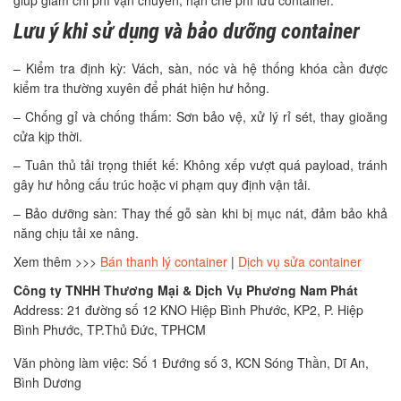
giúp giảm chi phí vận chuyển, hạn chế phí lưu container.
Lưu ý khi sử dụng và bảo dưỡng container
– Kiểm tra định kỳ: Vách, sàn, nóc và hệ thống khóa cần được
kiểm tra thường xuyên để phát hiện hư hỏng.
– Chống gỉ và chống thấm: Sơn bảo vệ, xử lý rỉ sét, thay gioăng
cửa kịp thời.
– Tuân thủ tải trọng thiết kế: Không xếp vượt quá payload, tránh
gây hư hỏng cấu trúc hoặc vi phạm quy định vận tải.
– Bảo dưỡng sàn: Thay thế gỗ sàn khi bị mục nát, đảm bảo khả
năng chịu tải xe nâng.
Xem thêm >>>
Bán thanh lý container
|
Dịch vụ sửa container
Công ty TNHH Thương Mại & Dịch Vụ Phương Nam Phát
Address: 21 đường số 12 KNO Hiệp Bình Phước, KP2, P. Hiệp
Bình Phước, TP.Thủ Đức, TPHCM
Văn phòng làm việc: Số 1 Đướng số 3, KCN Sóng Thần, Dĩ An,
Bình Dương