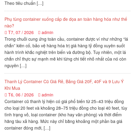
Theo tiêu chuẩn […]
Phụ tùng container xuống cấp đe dọa an toàn hàng hóa như thế
nào?
T7, 07 / 2026
admin
Trong chuỗi cung ứng toàn cầu, container được ví như những “lá
chắn” kiên cố, bảo vệ hàng hóa trị giá hàng tỷ đồng xuyên suốt
hành trình khắc nghiệt trên biển và đường bộ. Tuy nhiên, một lá
chắn chỉ thực sự mạnh mẽ khi từng chi tiết nhỏ nhất của nó còn
nguyên […]
Thanh Lý Container Cũ Giá Rẻ, Bảng Giá 20F, 40F và 9 Lưu Ý
Khi Mua
T6, 06 / 2026
admin
Container cũ thanh lý hiện có giá phổ biến từ 25–43 triệu đồng
cho loại 20 feet và khoảng 28–75 triệu đồng cho loại 40 feet, tùy
tình trạng vỏ, loại container (kho hay văn phòng) và thời điểm
hãng tàu xả hàng. Mức này chỉ bằng khoảng một phần ba giá
container đóng mới, […]