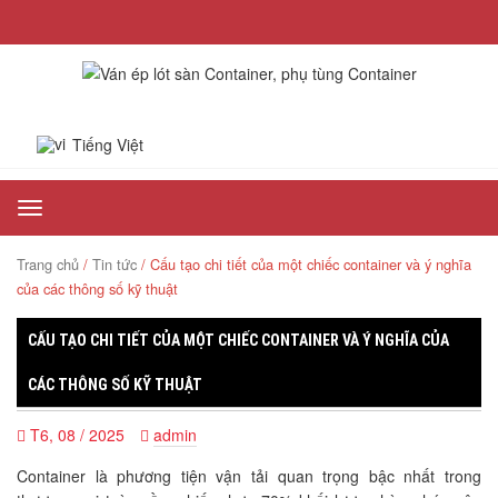
Tiếng Việt
Toggle
navigation
Trang chủ
/
Tin tức
/ Cấu tạo chi tiết của một chiếc container và ý nghĩa
của các thông số kỹ thuật
CẤU TẠO CHI TIẾT CỦA MỘT CHIẾC CONTAINER VÀ Ý NGHĨA CỦA
CÁC THÔNG SỐ KỸ THUẬT
T6, 08 / 2025
admin
Container là phương tiện vận tải quan trọng bậc nhất trong