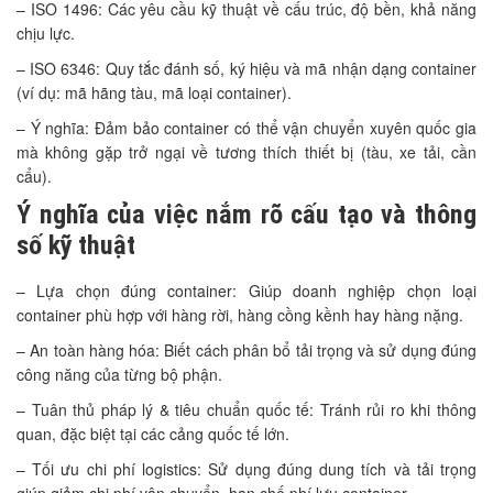
– ISO 1496: Các yêu cầu kỹ thuật về cấu trúc, độ bền, khả năng
chịu lực.
– ISO 6346: Quy tắc đánh số, ký hiệu và mã nhận dạng container
(ví dụ: mã hãng tàu, mã loại container).
– Ý nghĩa: Đảm bảo container có thể vận chuyển xuyên quốc gia
mà không gặp trở ngại về tương thích thiết bị (tàu, xe tải, cần
cẩu).
Ý nghĩa của việc nắm rõ cấu tạo và thông
số kỹ thuật
– Lựa chọn đúng container: Giúp doanh nghiệp chọn loại
container phù hợp với hàng rời, hàng cồng kềnh hay hàng nặng.
– An toàn hàng hóa: Biết cách phân bổ tải trọng và sử dụng đúng
công năng của từng bộ phận.
– Tuân thủ pháp lý & tiêu chuẩn quốc tế: Tránh rủi ro khi thông
quan, đặc biệt tại các cảng quốc tế lớn.
– Tối ưu chi phí logistics: Sử dụng đúng dung tích và tải trọng