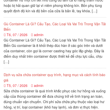
container hư một chi tiết nhỏ cũng đủ làm cả lô hàng thấm nước
hoặc bị hải quan giữ lại vì niêm phong không kín. Bốn phụ tùng
quyết định độ kín và độ bền của cửa là bản lề, tay khóa, […]
Gù Container Là Gì? Cấu Tạo, Các Loại Và Vai Trò Trong Vận Tải
Biển
T6, 07 / 2026
admin
Gù Container Là Gì? Cấu Tạo, Các Loại Và Vai Trò Trong Vận Tải
Biển Gù container là 8 khối thép đúc hàn ở các góc trên và dưới
của container, còn gọi là corner casting hay góc lắp ghép. Đây là
điểm duy nhất trên container được thiết kế để chịu lực cẩu, chịu
[…]
Dịch vụ sửa chữa container quy trình, hạng mục và cách tính báo
giá
T5, 07 / 2026
admin
Sửa chữa container là quá trình khắc phục các hư hỏng và xuống
cấp của thùng container để đưa chúng trở về tình trạng an toàn,
đúng chuẩn vận chuyển. Chi phí sửa chữa phụ thuộc vào loại hư
hỏng, vị trí, loại container (khô hay lạnh), và đơn vị thực hiện.