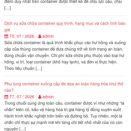
điểm duy nhất trên container được thiết kế để chịu lực cẩu, chịu
[…]
Dịch vụ sửa chữa container quy trình, hạng mục và cách tính báo
giá
T5, 07 / 2026
admin
Sửa chữa container là quá trình khắc phục các hư hỏng và xuống
cấp của thùng container để đưa chúng trở về tình trạng an toàn,
đúng chuẩn vận chuyển. Chi phí sửa chữa phụ thuộc vào loại hư
hỏng, vị trí, loại container (khô hay lạnh), và đơn vị thực hiện.
Theo tiêu chuẩn […]
Phụ tùng container xuống cấp đe dọa an toàn hàng hóa như thế
nào?
T7, 07 / 2026
admin
Trong chuỗi cung ứng toàn cầu, container được ví như những “lá
chắn” kiên cố, bảo vệ hàng hóa trị giá hàng tỷ đồng xuyên suốt
hành trình khắc nghiệt trên biển và đường bộ. Tuy nhiên, một lá
chắn chỉ thực sự mạnh mẽ khi từng chi tiết nhỏ nhất của nó còn
nguyên […]