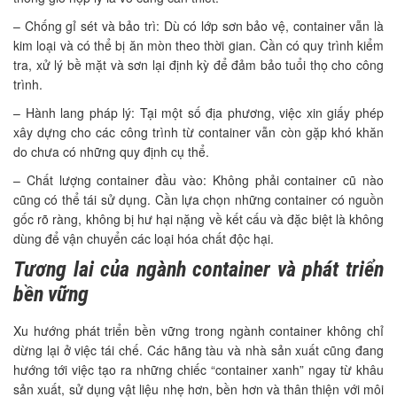
– Chống gỉ sét và bảo trì: Dù có lớp sơn bảo vệ, container vẫn là
kim loại và có thể bị ăn mòn theo thời gian. Cần có quy trình kiểm
tra, xử lý bề mặt và sơn lại định kỳ để đảm bảo tuổi thọ cho công
trình.
– Hành lang pháp lý: Tại một số địa phương, việc xin giấy phép
xây dựng cho các công trình từ container vẫn còn gặp khó khăn
do chưa có những quy định cụ thể.
– Chất lượng container đầu vào: Không phải container cũ nào
cũng có thể tái sử dụng. Cần lựa chọn những container có nguồn
gốc rõ ràng, không bị hư hại nặng về kết cấu và đặc biệt là không
dùng để vận chuyển các loại hóa chất độc hại.
Tương lai của ngành container và phát triển
bền vững
Xu hướng phát triển bền vững trong ngành container không chỉ
dừng lại ở việc tái chế. Các hãng tàu và nhà sản xuất cũng đang
hướng tới việc tạo ra những chiếc “container xanh” ngay từ khâu
sản xuất, sử dụng vật liệu nhẹ hơn, bền hơn và thân thiện với môi