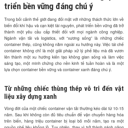
triển bền vững đáng chú ý
Trong bối cảnh thế giới đang đối mặt với những thách thức lớn về
biến đổi khí hậu và cạn kiệt tài nguyên, phát triển bền vững đã trở
thành một yêu cầu cấp thiết đối với mọi ngành công nghiệp.
Ngành vận tải và logistics, với “xương sống” là những chiếc
container thép, cũng không nằm ngoài xu hướng này. Việc tái chế
container không chỉ là một giải pháp xử lý phế liệu mà đã vươn
lên thành một xu hướng kiến tạo không gian sống và làm việc
sáng tạo, một minh chứng cho nền kinh tế tuần hoàn và là một
lựa chọn container bền vững và container xanh đáng chú ý.
Từ những chiếc thùng thép vô tri đến vật
liệu xây dựng xanh
Vòng đời của một chiếc container vận tải thường kéo dài từ 10-15
năm. Sau khi không còn đủ tiêu chuẩn để vận chuyển hàng hóa
trên biển, hàng triệu container bị loại bỏ mỗi năm, tạo ra một
nguồn phế liệu khổng lồ. Tuy nhiên, thay vì trở thành gánh nặng