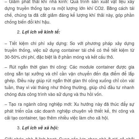
– Giảm phát thải khí nhà kính: Quá trình sản xuất vật liệu xây
dựng truyền thống tạo ra một lượng lớn khí CO2. Bằng cách tái
chế, chúng ta đã cắt giảm đáng kể lượng khí thải này, góp phần
chống biến đổi khí hậu.
Lợi ích về kinh tế:
– Tiết kiệm chi phí xây dựng: So với phương pháp xây dựng
truyền thống, việc sử dụng container tái chế có thể tiết kiệm từ
30-50% chi phí, đặc biệt là ở phần móng và kết cấu thô.
– Rút ngắn thời gian thi công: Các module container được gia
công sẵn tại xưởng và chỉ cần vận chuyển đến địa điểm để lắp
ghép. Điều này giúp rút ngắn thời gian thi công xuống chỉ còn vài
tuần, thay vì vài tháng như thông thường, giúp chủ đầu tư nhanh
chóng đưa công trình vào sử dụng và thu hồi vốn.
– Tạo ra ngành công nghiệp mới: Xu hướng này đã thúc đẩy sự
phát triển của các doanh nghiệp chuyên về thiết kế, thi công và
cải tạo container, tạo thêm nhiều việc làm cho xã hội.
Lợi ích về xã hội: