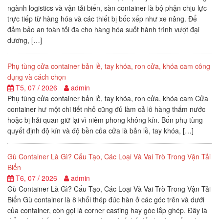
ngành logistics và vận tải biển, sàn container là bộ phận chịu lực
trực tiếp từ hàng hóa và các thiết bị bốc xếp như xe nâng. Để
đảm bảo an toàn tối đa cho hàng hóa suốt hành trình vượt đại
dương, […]
Phụ tùng cửa container bản lề, tay khóa, ron cửa, khóa cam công
dụng và cách chọn
T5, 07 / 2026
admin
Phụ tùng cửa container bản lề, tay khóa, ron cửa, khóa cam Cửa
container hư một chi tiết nhỏ cũng đủ làm cả lô hàng thấm nước
hoặc bị hải quan giữ lại vì niêm phong không kín. Bốn phụ tùng
quyết định độ kín và độ bền của cửa là bản lề, tay khóa, […]
Gù Container Là Gì? Cấu Tạo, Các Loại Và Vai Trò Trong Vận Tải
Biển
T6, 07 / 2026
admin
Gù Container Là Gì? Cấu Tạo, Các Loại Và Vai Trò Trong Vận Tải
Biển Gù container là 8 khối thép đúc hàn ở các góc trên và dưới
của container, còn gọi là corner casting hay góc lắp ghép. Đây là