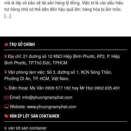
mà là lớp vỏ bảo vệ tài sản hàng tỷ đồng. Việc lơ là các dấu hiệu
hư hỏng nhỏ có thể dẫn đến hậu quả lớn: hàng hóa bị ẩm mốc,
[…]
TRỤ SỞ CHÍNH
Địa chỉ: 21 đường số 12 KNO Hiệp Bình Phước, KP2, P. Hiệp
Bình Phước, TP.Thủ Đức, TPHCM
Văn phòng làm việc: Số 3, đường số 1, KCN Sóng Thần,
Phường Dĩ An, TP. HCM, Việt Nam.
Điện thoại: Ms Vân 0909 577 192 hay Mr Học 0902.635.491
Email: info@phuongnamphat.com
Website: www.phuongnamphat.com
VÁN ÉP LÓT SÀN CONTAINER
ván lót sàn container