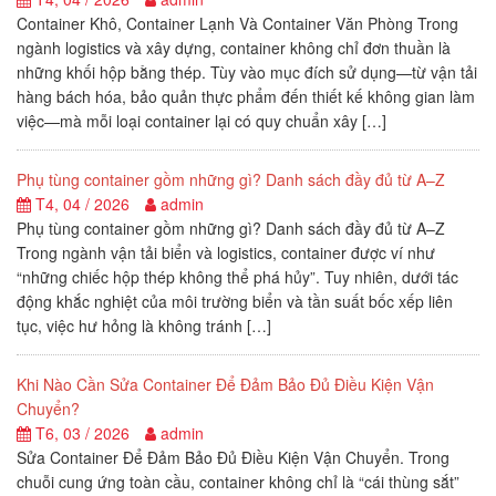
Container Khô, Container Lạnh Và Container Văn Phòng Trong
ngành logistics và xây dựng, container không chỉ đơn thuần là
những khối hộp bằng thép. Tùy vào mục đích sử dụng—từ vận tải
hàng bách hóa, bảo quản thực phẩm đến thiết kế không gian làm
việc—mà mỗi loại container lại có quy chuẩn xây […]
Phụ tùng container gồm những gì? Danh sách đầy đủ từ A–Z
T4, 04 / 2026
admin
Phụ tùng container gồm những gì? Danh sách đầy đủ từ A–Z
Trong ngành vận tải biển và logistics, container được ví như
“những chiếc hộp thép không thể phá hủy”. Tuy nhiên, dưới tác
động khắc nghiệt của môi trường biển và tần suất bốc xếp liên
tục, việc hư hỏng là không tránh […]
Khi Nào Cần Sửa Container Để Đảm Bảo Đủ Điều Kiện Vận
Chuyển?
T6, 03 / 2026
admin
Sửa Container Để Đảm Bảo Đủ Điều Kiện Vận Chuyển. Trong
chuỗi cung ứng toàn cầu, container không chỉ là “cái thùng sắt”