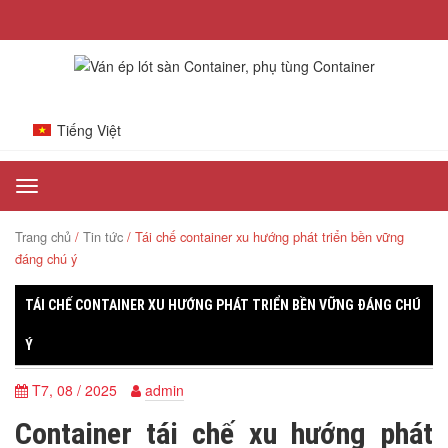
Tiếng Việt
Toggle
navigation
Trang chủ
/
Tin tức
/ Tái chế container xu hướng phát triển bền vững
đáng chú ý
TÁI CHẾ CONTAINER XU HƯỚNG PHÁT TRIỂN BỀN VỮNG ĐÁNG CHÚ
Ý
T7, 08 / 2025
admin
Container tái chế xu hướng phát