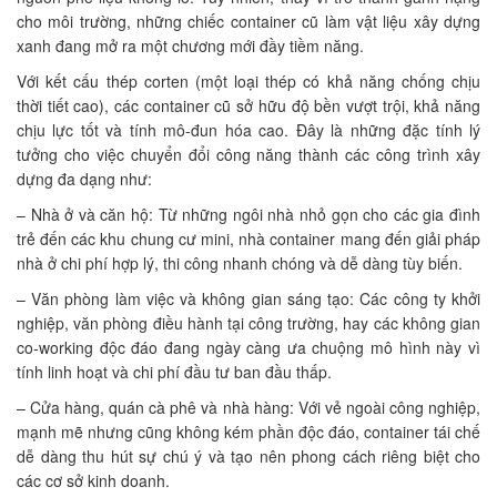
cho môi trường, những chiếc container cũ làm vật liệu xây dựng
xanh đang mở ra một chương mới đầy tiềm năng.
Với kết cấu thép corten (một loại thép có khả năng chống chịu
thời tiết cao), các container cũ sở hữu độ bền vượt trội, khả năng
chịu lực tốt và tính mô-đun hóa cao. Đây là những đặc tính lý
tưởng cho việc chuyển đổi công năng thành các công trình xây
dựng đa dạng như:
– Nhà ở và căn hộ: Từ những ngôi nhà nhỏ gọn cho các gia đình
trẻ đến các khu chung cư mini, nhà container mang đến giải pháp
nhà ở chi phí hợp lý, thi công nhanh chóng và dễ dàng tùy biến.
– Văn phòng làm việc và không gian sáng tạo: Các công ty khởi
nghiệp, văn phòng điều hành tại công trường, hay các không gian
co-working độc đáo đang ngày càng ưa chuộng mô hình này vì
tính linh hoạt và chi phí đầu tư ban đầu thấp.
– Cửa hàng, quán cà phê và nhà hàng: Với vẻ ngoài công nghiệp,
mạnh mẽ nhưng cũng không kém phần độc đáo, container tái chế
dễ dàng thu hút sự chú ý và tạo nên phong cách riêng biệt cho
các cơ sở kinh doanh.