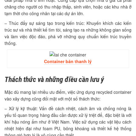
Giải pháp nhà ở linh hoạt: Cung cấp lựa chọn nhà ở giá cả phải
chăng cho người có thu nhập thấp, sinh viên, hoặc các khu nhà ở
tạm thời cho công nhân tại các dự án lớn.
– Thúc đẩy sự sáng tạo trong kiến trúc: Khuyến khích các kiến
trúc sư và nhà thiết kế tìm tòi, sáng tạo ra những không gian sống
và làm việc độc đáo, phá vỡ những quy chuẩn kiến trúc truyền
thống.
Container bán thanh lý
Thách thức và những điều cần lưu ý
Mặc dù mang lại nhiều ưu điểm, việc ứng dụng recycled container
vào xây dựng cũng đối mặt với một số thách thức:
– Xử lý kỹ thuật: Vấn đề cách nhiệt, cách âm và chống nóng là
yếu tố quan trọng hàng đầu cần được xử lý triệt để, đặc biệt là với
khí hậu nóng ẩm như ở Việt Nam. Việc sử dụng các vật liệu cách
nhiệt hiện đại như foam PU, bông khoáng và thiết kế hệ thống
thông gió hợp lý là vô cùng cần thiết.