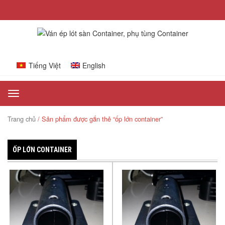
Tiếng Việt
English
Toggle
navigation
Trang chủ
/ Sản phẩm được gắn thẻ “ốp lớn container”
ỐP LỚN CONTAINER