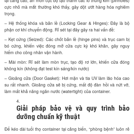
lại càng cao, ăn mòn cục bộ tạo thành các lỗ thủng kim (pinholes)
cực nhỏ mà mắt thường khó thấy, gây dột ướt hàng hóa nghiêm
trọng.
– Hệ thống khóa và bản lề (Locking Gear & Hinges): Đây là bộ
phận cơ khí chuyển động. Rỉ sét tại đây gây ra hai vấn đề:
– Kẹt cứng (Seized): Các chốt bản lề (hinge pins) và trục cam bị
bó cứng, khiến việc đóng mở cửa cực kỳ khó khăn, gây nguy
hiểm cho công nhân vận hành.
– Mài mòn: Rỉ sét làm mòn trục, tạo độ rơ lớn, khiến cửa đóng
không kín (không đạt test kín sáng/kín nước)
– Gioăng cửa (Door Gasket): Hơi mặn và tia UV làm lão hóa cao
su rất nhanh. Gioăng cửa sẽ bị cứng, mất độ đàn hồi và nứt vỡ,
làm mất khả năng ngăn nước (watertight) của container.
Giải pháp bảo vệ và quy trình bảo
dưỡng chuẩn kỹ thuật
Để kéo dài tuổi thọ container tại cảng biển, “phòng bệnh” luôn rẻ