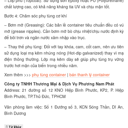
– Lớp phủ (Topcoat): Sử dụng sơn Epoxy hoặc PU (Polyurethane)
chất lượng cao, có khả năng kháng tia UV và chịu mặn tốt.
Bước 4: Chăm sóc phụ tùng cơ khí
– Bơm mỡ (Greasing): Các bản lề container tiêu chuẩn đều có vú
mỡ (grease nipples). Cần bơm mỡ bò chịu nhiệt/chịu nước định kỳ
để bôi trơn và ngăn nước xâm nhập vào trục.
– Thay thế phụ tùng: Đối với tay khóa, cam, cốt cam, nên ưu tiên
sử dụng loại mạ kẽm nhúng nóng (Hot-dip galvanized) thay vì mạ
điện thông thường. Lớp mạ kẽm dày sẽ giúp phụ tùng trụ vững
trước hơi mặn của biển trong nhiều năm.
Xem thêm >>>
phụ tùng container
|
bán thanh lý container
Công ty TNHH Thương Mại & Dịch Vụ Phương Nam Phát
Address: 21 đường số 12 KNO Hiệp Bình Phước, KP2, P. Hiệp
Bình Phước, TP.Thủ Đức, TPHCM
Văn phòng làm việc: Số 1 Đướng số 3, KCN Sóng Thần, Dĩ An,
Bình Dương
Từ khóa: