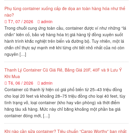
Phụ tùng container xuống cấp đe dọa an toàn hàng hóa như thế
nào?
T7, 07 / 2026
admin
Trong chuỗi cung ứng toàn cầu, container được ví như những “lá
chắn” kiên cố, bảo vệ hàng hóa trị giá hàng tỷ đồng xuyên suốt
hành trình khắc nghiệt trên biển và đường bộ. Tuy nhiên, một lá
chắn chỉ thực sự mạnh mẽ khi từng chi tiết nhỏ nhất của nó còn
nguyên […]
Thanh Lý Container Cũ Giá Rẻ, Bảng Giá 20F, 40F và 9 Lưu Ý
Khi Mua
T6, 06 / 2026
admin
Container cũ thanh lý hiện có giá phổ biến từ 25–43 triệu đồng
cho loại 20 feet và khoảng 28–75 triệu đồng cho loại 40 feet, tùy
tình trạng vỏ, loại container (kho hay văn phòng) và thời điểm
hãng tàu xả hàng. Mức này chỉ bằng khoảng một phần ba giá
container đóng mới, […]
Khi nào cần sửa container? Tiêu chuẩn “Cargo Worthy” bạn nhất