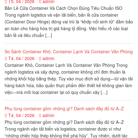
T5, 04 / 2026
admin
Bản Lề Cửa Container Và Cách Chọn Đúng Tiêu Chuẩn ISO
Trong ngành logistics và vận tải biển, bản lề cửa container
(Container Door Hinge) đóng vai trò là “khớp nối sinh tử” đảm bảo
an toàn cho hàng hóa trị giá hàng tỷ đồng. Việc hiểu rõ các loại
bản lề và tiêu chuẩn […]
So Sánh Container Khô, Container Lạnh Và Container Văn Phòng
T4, 04 / 2026
admin
Container Khô, Container Lạnh Và Container Văn Phòng Trong
ngành logistics và xây dựng, container không chỉ đơn thuần là
những khối hộp bằng thép. Tùy vào mục đích sử dụng—từ vận tải
hàng bách hóa, bảo quản thực phẩm đến thiết kế không gian làm
việc—mà mỗi loại container lại có quy chuẩn xây […]
Phụ tùng container gồm những gì? Danh sách đầy đủ từ A–Z
T4, 04 / 2026
admin
Phụ tùng container gồm những gì? Danh sách đầy đủ từ A–Z
Trong ngành vận tải biển và logistics, container được ví như
“những chiếc hộp thép không thể phá hủy”. Tuy nhiên, dưới tác