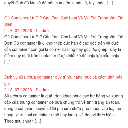
quyết định độ kín và độ bền của cửa là bản lề, tay khóa, […]
Gù Container Là Gì? Cấu Tạo, Các Loại Và Vai Trò Trong Vận Tải
Biển
T6, 07 / 2026
admin
Gù Container Là Gì? Cấu Tạo, Các Loại Và Vai Trò Trong Vận Tải
Biển Gù container là 8 khối thép đúc hàn ở các góc trên và dưới
của container, còn gọi là corner casting hay góc lắp ghép. Đây là
điểm duy nhất trên container được thiết kế để chịu lực cẩu, chịu
[…]
Dịch vụ sửa chữa container quy trình, hạng mục và cách tính báo
giá
T5, 07 / 2026
admin
Sửa chữa container là quá trình khắc phục các hư hỏng và xuống
cấp của thùng container để đưa chúng trở về tình trạng an toàn,
đúng chuẩn vận chuyển. Chi phí sửa chữa phụ thuộc vào loại hư
hỏng, vị trí, loại container (khô hay lạnh), và đơn vị thực hiện.
Theo tiêu chuẩn […]