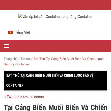
Tiếng Việt
Toggle
navigation
Trang chủ
/
Tin tức
/ Sát Thủ Tại Cảng Biển Muối Biển Và Chiến Lược
Bảo Vệ Container
SÁT THỦ TẠI CẢNG BIỂN MUỐI BIỂN VÀ CHIẾN LƯỢC BẢO VỆ
CONTAINER
T4, 11 / 2025
admin
Tại Cảng Biển Muối Biển Và Chiến