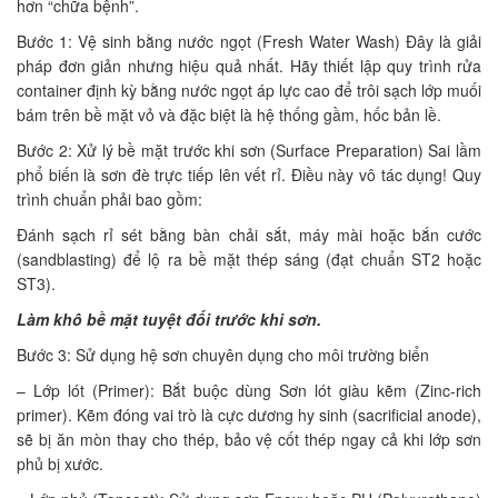
hơn “chữa bệnh”.
Bước 1: Vệ sinh bằng nước ngọt (Fresh Water Wash) Đây là giải
pháp đơn giản nhưng hiệu quả nhất. Hãy thiết lập quy trình rửa
container định kỳ bằng nước ngọt áp lực cao để trôi sạch lớp muối
bám trên bề mặt vỏ và đặc biệt là hệ thống gầm, hốc bản lề.
Bước 2: Xử lý bề mặt trước khi sơn (Surface Preparation) Sai lầm
phổ biến là sơn đè trực tiếp lên vết rỉ. Điều này vô tác dụng! Quy
trình chuẩn phải bao gồm:
Đánh sạch rỉ sét bằng bàn chải sắt, máy mài hoặc bắn cước
(sandblasting) để lộ ra bề mặt thép sáng (đạt chuẩn ST2 hoặc
ST3).
Làm khô bề mặt tuyệt đối trước khi sơn.
Bước 3: Sử dụng hệ sơn chuyên dụng cho môi trường biển
– Lớp lót (Primer): Bắt buộc dùng Sơn lót giàu kẽm (Zinc-rich
primer). Kẽm đóng vai trò là cực dương hy sinh (sacrificial anode),
sẽ bị ăn mòn thay cho thép, bảo vệ cốt thép ngay cả khi lớp sơn
phủ bị xước.