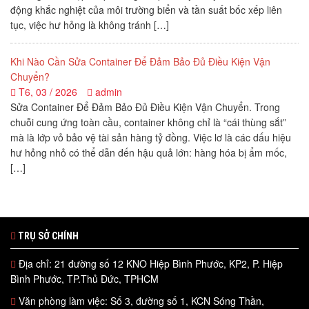
động khắc nghiệt của môi trường biển và tần suất bốc xếp liên
tục, việc hư hỏng là không tránh […]
Khi Nào Cần Sửa Container Để Đảm Bảo Đủ Điều Kiện Vận
Chuyển?
T6, 03 / 2026
admin
Sửa Container Để Đảm Bảo Đủ Điều Kiện Vận Chuyển. Trong
chuỗi cung ứng toàn cầu, container không chỉ là “cái thùng sắt”
mà là lớp vỏ bảo vệ tài sản hàng tỷ đồng. Việc lơ là các dấu hiệu
hư hỏng nhỏ có thể dẫn đến hậu quả lớn: hàng hóa bị ẩm mốc,
[…]
TRỤ SỞ CHÍNH
Địa chỉ: 21 đường số 12 KNO Hiệp Bình Phước, KP2, P. Hiệp
Bình Phước, TP.Thủ Đức, TPHCM
Văn phòng làm việc: Số 3, đường số 1, KCN Sóng Thần,