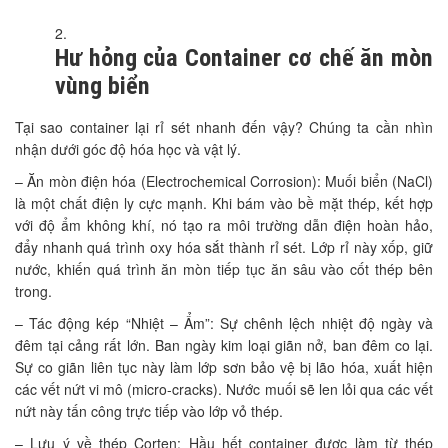
Hư hỏng của Container cơ chế ăn mòn
vùng biển
Tại sao container lại rỉ sét nhanh đến vậy? Chúng ta cần nhìn
nhận dưới góc độ hóa học và vật lý.
– Ăn mòn điện hóa (Electrochemical Corrosion): Muối biển (NaCl)
là một chất điện ly cực mạnh. Khi bám vào bề mặt thép, kết hợp
với độ ẩm không khí, nó tạo ra môi trường dẫn điện hoàn hảo,
đẩy nhanh quá trình oxy hóa sắt thành rỉ sét. Lớp rỉ này xốp, giữ
nước, khiến quá trình ăn mòn tiếp tục ăn sâu vào cốt thép bên
trong.
– Tác động kép “Nhiệt – Ẩm”: Sự chênh lệch nhiệt độ ngày và
đêm tại cảng rất lớn. Ban ngày kim loại giãn nở, ban đêm co lại.
Sự co giãn liên tục này làm lớp sơn bảo vệ bị lão hóa, xuất hiện
các vết nứt vi mô (micro-cracks). Nước muối sẽ len lỏi qua các vết
nứt này tấn công trực tiếp vào lớp vỏ thép.
– Lưu ý về thép Corten: Hầu hết container được làm từ thép