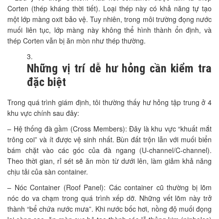
Corten (thép kháng thời tiết). Loại thép này có khả năng tự tạo
một lớp màng oxit bảo vệ. Tuy nhiên, trong môi trường đọng nước
muối liên tục, lớp màng này không thể hình thành ổn định, và
thép Corten vẫn bị ăn mòn như thép thường.
Những vị trí dễ hư hỏng cần kiểm tra
đặc biệt
Trong quá trình giám định, tôi thường thấy hư hỏng tập trung ở 4
khu vực chính sau đây:
– Hệ thống đà gầm (Cross Members): Đây là khu vực “khuất mắt
trông coi” và ít được vệ sinh nhất. Bùn đất trộn lẫn với muối biển
bám chặt vào các góc của đà ngang (U-channel/C-channel).
Theo thời gian, rỉ sét sẽ ăn mòn từ dưới lên, làm giảm khả năng
chịu tải của sàn container.
– Nóc Container (Roof Panel): Các container cũ thường bị lõm
nóc do va chạm trong quá trình xếp dỡ. Những vết lõm này trở
thành “bể chứa nước mưa”. Khi nước bốc hơi, nồng độ muối đọng