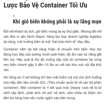
Lược Bảo Vệ Container Tối Ưu
Khi gió biển không phải là sự lãng mạn
Đối với khách du lịch, gió biển mang lại sự thư giãn. Nhưng đối với
các đơn vị vận hành Depot, hãng tàu hay doanh nghiệp logistics
tại cảng, môi trường biển là một “bài toán kinh tế” đau đầu.
Container nằm tại bãi cảng hoặc di chuyển trên biển chịu tác
động trực tiếp của sương muối (salt mist), độ ẩm cao và nắng gắt
liên tục. Hậu quả là tốc độ xuống cấp của vỏ container tại vùng
ven biển nhanh gấp 5 đến 10 lần so với các khu vực nội địa khô
ráo.
Hư hỏng do rỉ sét không chỉ làm mất thẩm mỹ mà còn ảnh hưởng
trực tiếp đến tiêu chuẩn IICL (Tiêu chuẩn quốc tế về các bộ phận
container). Một container bị rỉ sét quá mức (heavy rust) sẽ bị từ
chối cấp lệnh, phát sinh chi phí vệ sinh, sửa chữa và thậm chí
đền bù hàng hóa nếu nước ngấm vào bên trong.