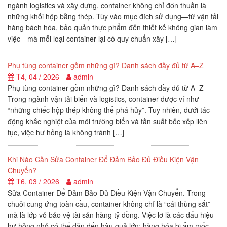
ngành logistics và xây dựng, container không chỉ đơn thuần là
những khối hộp bằng thép. Tùy vào mục đích sử dụng—từ vận tải
hàng bách hóa, bảo quản thực phẩm đến thiết kế không gian làm
việc—mà mỗi loại container lại có quy chuẩn xây […]
Phụ tùng container gồm những gì? Danh sách đầy đủ từ A–Z
T4, 04 / 2026
admin
Phụ tùng container gồm những gì? Danh sách đầy đủ từ A–Z
Trong ngành vận tải biển và logistics, container được ví như
“những chiếc hộp thép không thể phá hủy”. Tuy nhiên, dưới tác
động khắc nghiệt của môi trường biển và tần suất bốc xếp liên
tục, việc hư hỏng là không tránh […]
Khi Nào Cần Sửa Container Để Đảm Bảo Đủ Điều Kiện Vận
Chuyển?
T6, 03 / 2026
admin
Sửa Container Để Đảm Bảo Đủ Điều Kiện Vận Chuyển. Trong
chuỗi cung ứng toàn cầu, container không chỉ là “cái thùng sắt”
mà là lớp vỏ bảo vệ tài sản hàng tỷ đồng. Việc lơ là các dấu hiệu
hư hỏng nhỏ có thể dẫn đến hậu quả lớn: hàng hóa bị ẩm mốc,