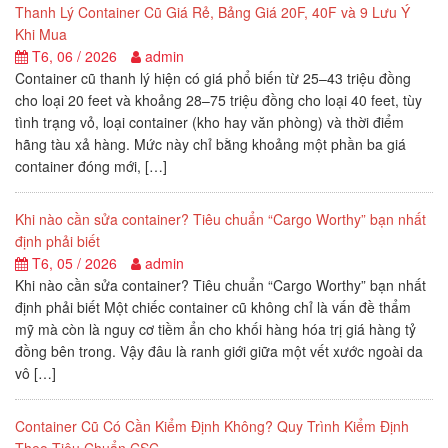
Thanh Lý Container Cũ Giá Rẻ, Bảng Giá 20F, 40F và 9 Lưu Ý
Khi Mua
T6, 06 / 2026
admin
Container cũ thanh lý hiện có giá phổ biến từ 25–43 triệu đồng
cho loại 20 feet và khoảng 28–75 triệu đồng cho loại 40 feet, tùy
tình trạng vỏ, loại container (kho hay văn phòng) và thời điểm
hãng tàu xả hàng. Mức này chỉ bằng khoảng một phần ba giá
container đóng mới, […]
Khi nào cần sửa container? Tiêu chuẩn “Cargo Worthy” bạn nhất
định phải biết
T6, 05 / 2026
admin
Khi nào cần sửa container? Tiêu chuẩn “Cargo Worthy” bạn nhất
định phải biết Một chiếc container cũ không chỉ là vấn đề thẩm
mỹ mà còn là nguy cơ tiềm ẩn cho khối hàng hóa trị giá hàng tỷ
đồng bên trong. Vậy đâu là ranh giới giữa một vết xước ngoài da
vô […]
Container Cũ Có Cần Kiểm Định Không? Quy Trình Kiểm Định