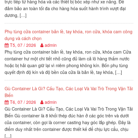
trực tiếp từ hàng hóa và các thiết bị bốc xếp như xe nâng. Để
đảm bảo an toàn tối đa cho hàng hóa suốt hành trình vượt đại
dương, […]
Phụ tùng cửa container bản lề, tay khóa, ron cửa, khóa cam công
dụng và cách chọn
T5, 07 / 2026
admin
Phụ tùng cửa container bản lề, tay khóa, ron cửa, khóa cam Cửa
container hư một chi tiết nhỏ cũng đủ làm cả lô hàng thấm nước
hoặc bị hải quan giữ lại vì niêm phong không kín. Bốn phụ tùng
quyết định độ kín và độ bền của cửa là bản lề, tay khóa, […]
Gù Container Là Gì? Cấu Tạo, Các Loại Và Vai Trò Trong Vận Tải
Biển
T6, 07 / 2026
admin
Gù Container Là Gì? Cấu Tạo, Các Loại Và Vai Trò Trong Vận Tải
Biển Gù container là 8 khối thép đúc hàn ở các góc trên và dưới
của container, còn gọi là corner casting hay góc lắp ghép. Đây là
điểm duy nhất trên container được thiết kế để chịu lực cẩu, chịu
[…]