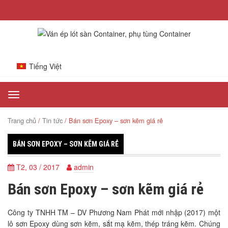
Tiếng Việt
Toggle
navigation
Trang chủ
/
Tin tức
/ Bán sơn Epoxy – sơn kẽm giá rẻ
BÁN SƠN EPOXY – SƠN KẼM GIÁ RẺ
T2, 03 / 2017
admin
Bán sơn Epoxy – sơn kẽm giá rẻ
Công ty TNHH TM – DV Phương Nam Phát mới nhập (2017) một
lô sơn Epoxy dùng sơn kẽm, sắt mạ kẽm, thép tráng kẽm. Chúng